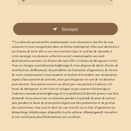
Envoyer
** Les données personnelles communiquées sont nécessaires aux fins de vous
contacter et sont enregistrées dans un fichier informatisé. Elles sont destinées à
Les Écuries de Saint-Éloi et ses sous-traitants dans le seul but de répondre à
votre message. Les données collectées seront communiquées aux seuls
destinataires suivants: Les Écuries de Saint-Éloi 125 Route de Montgenet 41250
Tour-en-Sologne ecuriedesainteloi@orange.fr. Vous disposez de droits d’accès, de
rectification, d’effacement, de portabilité, de limitation, d’opposition, de retrait
de votre consentement à tout moment et du droit d’introduire une réclamation
auprès d’une autorité de contrôle, ainsi que d’organiser le sort de vos données
post-mortem. Vous pouvez exercer ces droits par voie postale à l'adresse 125
Route de Montgenet 41250 Tour-en-Sologne ou par courrier électronique à
l'adresse ecuriedesainteloi@orange.fr. Un justificatif d'identité pourra vous être
demandé. Nous conservons vos données pendant la période de prise de contact
puis pendant la durée de prescription légale aux fins probatoires et de gestion
des contentieux. Vous avez le droit de vous inscrire sur la liste d'opposition au
démarchage téléphonique, disponible à cette adresse :
Bloctel.gouv.fr
. Consultez
le site cnil.fr pour plus d’informations sur vos droits.