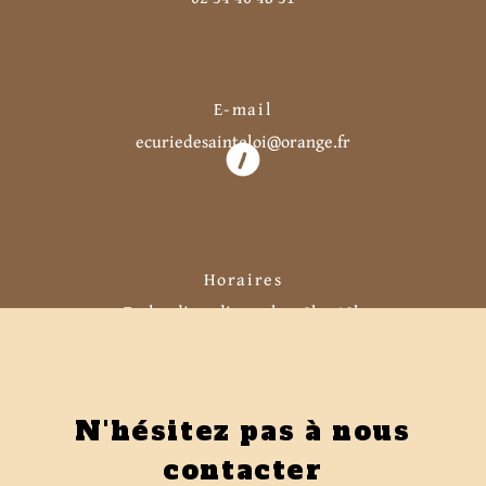
E-mail
ecuriedesainteloi@orange.fr
Horaires
Du lundi au dimanche : 8h - 18h
N'hésitez pas à nous
contacter