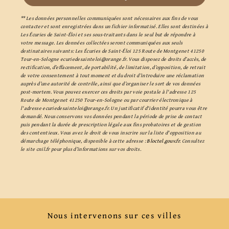
** Les données personnelles communiquées sont nécessaires aux fins de vous
contacter et sont enregistrées dans un fichier informatisé. Elles sont destinées à
Les Écuries de Saint-Éloi et ses sous-traitants dans le seul but de répondre à
votre message. Les données collectées seront communiquées aux seuls
destinataires suivants: Les Écuries de Saint-Éloi 125 Route de Montgenet 41250
Tour-en-Sologne ecuriedesainteloi@orange.fr. Vous disposez de droits d’accès, de
rectification, d’effacement, de portabilité, de limitation, d’opposition, de retrait
de votre consentement à tout moment et du droit d’introduire une réclamation
auprès d’une autorité de contrôle, ainsi que d’organiser le sort de vos données
post-mortem. Vous pouvez exercer ces droits par voie postale à l'adresse 125
Route de Montgenet 41250 Tour-en-Sologne ou par courrier électronique à
l'adresse ecuriedesainteloi@orange.fr. Un justificatif d'identité pourra vous être
demandé. Nous conservons vos données pendant la période de prise de contact
puis pendant la durée de prescription légale aux fins probatoires et de gestion
des contentieux. Vous avez le droit de vous inscrire sur la liste d'opposition au
démarchage téléphonique, disponible à cette adresse :
Bloctel.gouv.fr
. Consultez
le site cnil.fr pour plus d’informations sur vos droits.
Nous intervenons sur ces villes