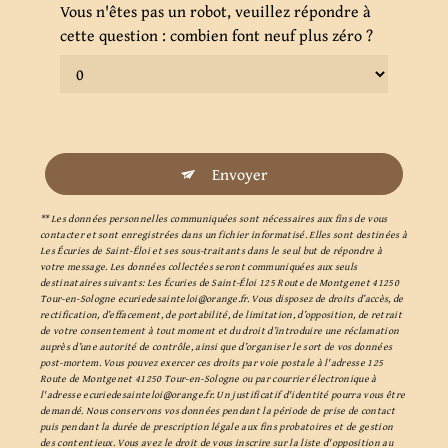
Vous n'êtes pas un robot, veuillez répondre à
cette question : combien font neuf plus zéro ?
Envoyer
** Les données personnelles communiquées sont nécessaires aux fins de vous
contacter et sont enregistrées dans un fichier informatisé. Elles sont destinées à
Les Écuries de Saint-Éloi et ses sous-traitants dans le seul but de répondre à
votre message. Les données collectées seront communiquées aux seuls
destinataires suivants: Les Écuries de Saint-Éloi 125 Route de Montgenet 41250
Tour-en-Sologne ecuriedesainteloi@orange.fr. Vous disposez de droits d’accès, de
rectification, d’effacement, de portabilité, de limitation, d’opposition, de retrait
de votre consentement à tout moment et du droit d’introduire une réclamation
auprès d’une autorité de contrôle, ainsi que d’organiser le sort de vos données
post-mortem. Vous pouvez exercer ces droits par voie postale à l'adresse 125
Route de Montgenet 41250 Tour-en-Sologne ou par courrier électronique à
l'adresse ecuriedesainteloi@orange.fr. Un justificatif d'identité pourra vous être
demandé. Nous conservons vos données pendant la période de prise de contact
puis pendant la durée de prescription légale aux fins probatoires et de gestion
des contentieux. Vous avez le droit de vous inscrire sur la liste d'opposition au