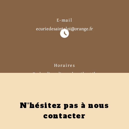
E-mail
ecuriedesainteloi@orange.fr
Horaires
Du lundi au dimanche : 8h - 18h
N'hésitez pas à nous
contacter