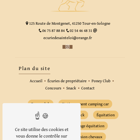
125 Route de Montgenet, 41250 Tour-en-Sologne
06 75 87 88 84
02 54 46 48 31
ecuriedesainteloi@orange.fr
Plan du site
Accueil
Écuries de propriétaire
Poney Club
Concours
Snack
Contact
Poney club
Stationnement camping car
Écurie de propriétaire
Snack
Équitation
Cours équitation
Stage équitation
Ce site utilise des cookies et
vous donne le contrôle sur
Pension poney
Pension chevaux