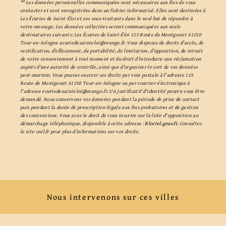
** Les données personnelles communiquées sont nécessaires aux fins de vous
contacter et sont enregistrées dans un fichier informatisé. Elles sont destinées à
Les Écuries de Saint-Éloi et ses sous-traitants dans le seul but de répondre à
votre message. Les données collectées seront communiquées aux seuls
destinataires suivants: Les Écuries de Saint-Éloi 125 Route de Montgenet 41250
Tour-en-Sologne ecuriedesainteloi@orange.fr. Vous disposez de droits d’accès, de
rectification, d’effacement, de portabilité, de limitation, d’opposition, de retrait
de votre consentement à tout moment et du droit d’introduire une réclamation
auprès d’une autorité de contrôle, ainsi que d’organiser le sort de vos données
post-mortem. Vous pouvez exercer ces droits par voie postale à l'adresse 125
Route de Montgenet 41250 Tour-en-Sologne ou par courrier électronique à
l'adresse ecuriedesainteloi@orange.fr. Un justificatif d'identité pourra vous être
demandé. Nous conservons vos données pendant la période de prise de contact
puis pendant la durée de prescription légale aux fins probatoires et de gestion
des contentieux. Vous avez le droit de vous inscrire sur la liste d'opposition au
démarchage téléphonique, disponible à cette adresse :
Bloctel.gouv.fr
. Consultez
le site cnil.fr pour plus d’informations sur vos droits.
Nous intervenons sur ces villes