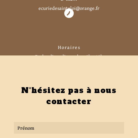
ecuriedesainteloi@orange.fr
Horaires
Du lundi au dimanche : 8h - 18h
N'hésitez pas à nous
contacter