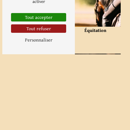
activer
Tout accepter
Tout refuser
Équitation
Personnaliser
Snack