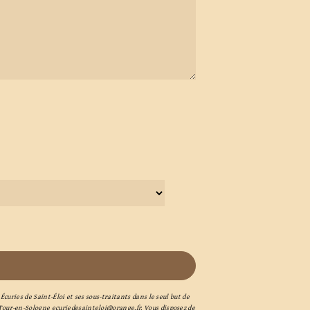
curies de Saint-Éloi et ses sous-traitants dans le seul but de
Tour-en-Sologne ecuriedesainteloi@orange.fr. Vous disposez de