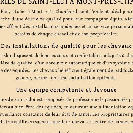
URIES DE SAINT-ÉLOI À MONT-PRÈS-C
-Éloi, situées à Mont-près-Chambord, sont l'endroit idéal pour
erche d'une écurie de qualité pour leur compagnon équin. Nic
es offrent des installations modernes et un service personnali
besoins de chaque cheval et de son propriétaire.
Des installations de qualité pour les chevaux
t-Éloi disposent de box spacieux et confortables, adaptés à c
itière de qualité, d'un abreuvoir automatique et d'un système 
re des équidés. Les chevaux bénéficient également de paddock
groupe, permettant une socialisation optimale.
Une équipe compétente et dévouée
ies de Saint-Éloi est composée de professionnels passionnés pa
dien au bien-être des équidés, en assurant une alimentation équ
urveillance constante de leur état de santé. Les propriétaires 
rit tranquille en sachant que leur cheval est entre de bonnes 