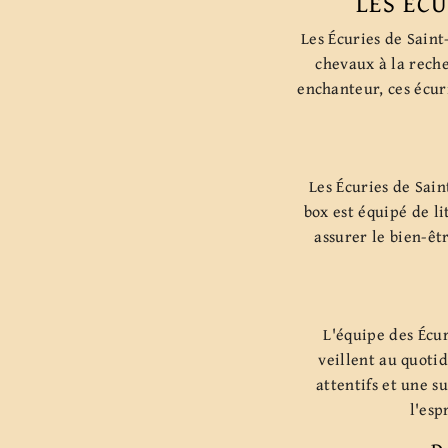
LES ÉC
Les Écuries de Saint
chevaux à la rech
enchanteur, ces écuri
Les Écuries de Sain
box est équipé de l
assurer le bien-êt
L'équipe des Écur
veillent au quoti
attentifs et une s
l'esp