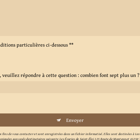
nditions particulières ci-dessous **
, veuillez répondre à cette question : combien font sept plus un ?
Envoyer
ns de vous contacter et sont enregistrées dans un fichier informatisé. Elles sont destinées à Les É
niquées aux seuls destinataires suivants: Les Écuries de Saint-Éloi 125 Route de Montgenet 41250 