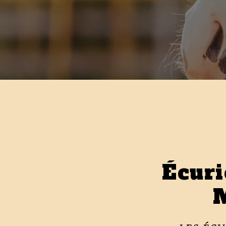
Écuri