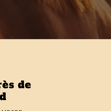
rès de
d