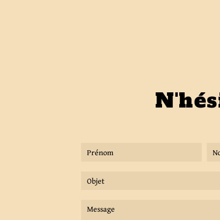
N'hés